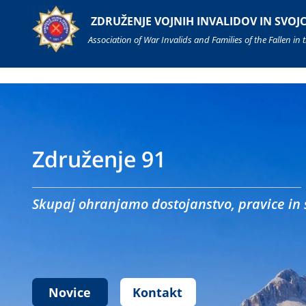
ZDRUŽENJE VOJNIH INVALIDOV IN SVOJC
Association of War Invalids and Families of the Fallen in
Združenje 91
Skupaj ohranjamo dostojanstvo, pravice in
Novice
Kontakt