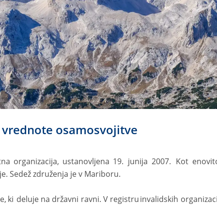
 vrednote osamosvojitve
tna
organizacija,
ustanovljena
19.
junija
2007.
Kot
enovit
e. Sedež združenja je v Mariboru.
e,
ki
deluje
na
državni
ravni.
V
registru
invalidskih
organizaci