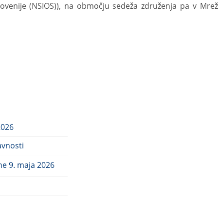
lovenije
(NSIOS)),
na
območju
sedeža
združenja
pa
v
Mrež
2026
avnosti
ne 9. maja 2026