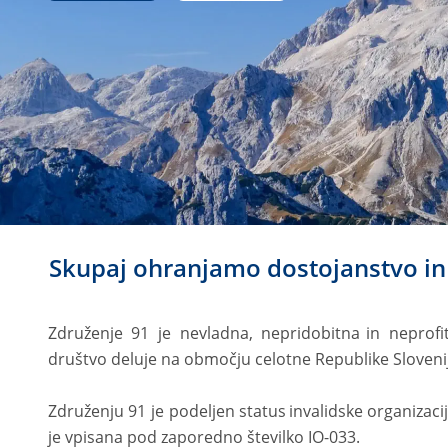
Skupaj ohranjamo dostojanstvo in
Združenje
91
je
nevladna,
nepridobitna
in
neprofi
društvo deluje na območju celotne Republike Slovenij
Združenju
91
je
podeljen
status
invalidske
organizacij
je vpisana pod zaporedno številko IO-033.