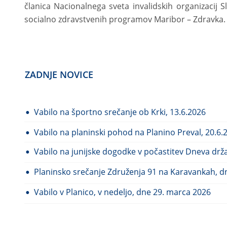
članica
Nacionalnega
sveta
invalidskih
organizacij
S
socialno zdravstvenih programov Maribor – Zdravka.
ZADNJE NOVICE
Vabilo na športno srečanje ob Krki, 13.6.2026
•
Vabilo na planinski pohod na Planino Preval, 20.6.
•
Vabilo na junijske dogodke v počastitev Dneva drž
•
Planinsko srečanje Združenja 91 na Karavankah, d
•
Vabilo v Planico, v nedeljo, dne 29. marca 2026
•