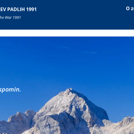
O z
EV PADLIH 1991
 the War 1991
 spomin.