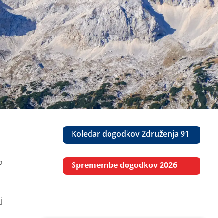
Koledar dogodkov Združenja 91
o 
Spremembe dogodkov 2026
j 