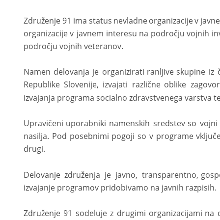
Združenje
91
ima
status
nevladne
organizacije
v
javn
organizacije
v
javnem
interesu
na
področju
vojnih
in
področju vojnih veteranov. 
Namen
delovanja
je
organizirati
ranljive
skupine
iz
Republike
Slovenije,
izvajati
različne
oblike
zagovor
izvajanja programa socialno zdravstvenega varstva ter
Upravičeni
uporabniki
namenskih
sredstev
so
vojni
nasilja.
Pod
posebnimi
pogoji
so
v
programe
vključ
drugi.
Delovanje
združenja
je
javno,
transparentno,
gosp
izvajanje programov pridobivamo na javnih razpisih.
Združenje
91
sodeluje
z
drugimi
organizacijami
na