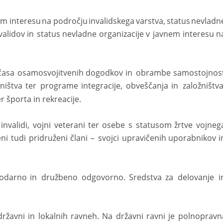
em
interesu
na
področju
invalidskega
varstva,
status
nevladn
validov
in
status
nevladne
organizacije
v
javnem
interesu
n
časa
osamosvojitvenih
dogodkov
in
obrambe
samostojnost
ništva
ter
programe
integracije,
obveščanja
in
založništva
 športa in rekreacije. 
invalidi,
vojni
veterani
ter
osebe
s
statusom
žrtve
vojneg
eni
tudi
pridruženi
člani
–
svojci
upravičenih
uporabnikov
i
odarno
in
družbeno
odgovorno.
Sredstva
za
delovanje
i
državni
in
lokalnih
ravneh.
Na
državni
ravni
je
polnopravn