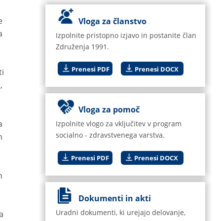
e 
Vloga za članstvo
a 
Izpolnite pristopno izjavo in postanite član 
Združenja 1991.
Prenesi PDF
Prenesi DOCX
i 
, 
Vloga za pomoč
a 
Izpolnite vlogo za vključitev v program 
socialno - zdravstvenega varstva.
n 
Prenesi PDF
Prenesi DOCX
n 
Dokumenti in akti 
Uradni dokumenti, ki urejajo delovanje, 
a 