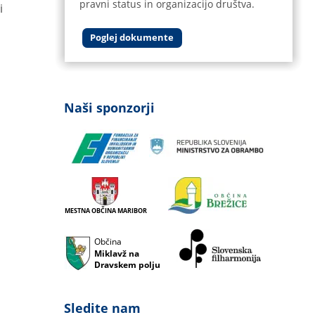
pravni status in organizacijo društva.
i 
Poglej dokumente
Naši sponzorji
MESTNA OBČINA MARIBOR
Občina 
Miklavž na 
Dravskem polju
Sledite nam